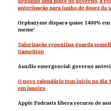
Segundo uma fonte do governo, a reu
antecipação para junho de doses da va
Orphazyme dispara quase 1400% em u
meme'
Valorização repentina guarda seme
GameStop
Auxílio emergencial: governo anteci
O novo calendário tem início no dia 
em janeiro
Apple Podcasts libera recurso de as