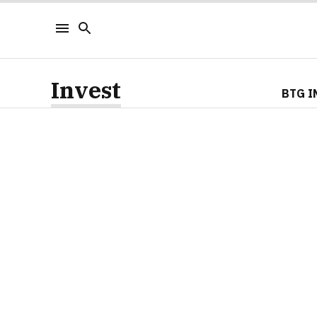
Invest
BTG I