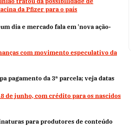
nião tratou da possibilidade de
cina da Pfizer para o país
m dia e mercado fala em 'nova ação-
lhanças com movimento especulativo da
pa pagamento da 3ª parcela; veja datas
18 de junho, com crédito para os nascidos
sinaturas para produtores de conteúdo