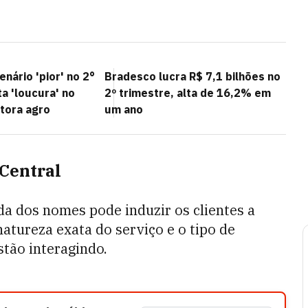
nário 'pior' no 2°
Bradesco lucra R$ 7,1 bilhões no
a 'loucura' no
2º trimestre, alta de 16,2% em
itora agro
um ano
 Central
da dos nomes pode induzir os clientes a
atureza exata do serviço e o tipo de
stão interagindo.