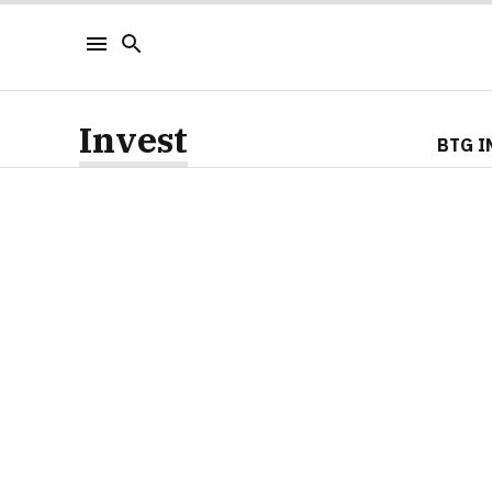
Invest
BTG I