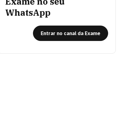
Exame no seu
WhatsApp
Entrar no canal da Exame