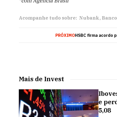
*com Agência Brasil
Acompanhe tudo sobre:
Nubank
Banco
PRÓXIMO
HSBC firma acordo p
Mais de Invest
Ibove
e per
5,08