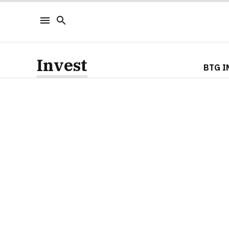
Invest
BTG I