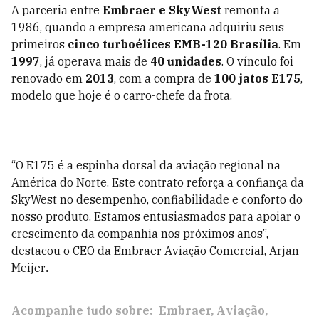
A parceria entre
Embraer e SkyWest
remonta a
1986, quando a empresa americana adquiriu seus
primeiros
cinco turboélices EMB-120 Brasília
. Em
1997
, já operava mais de
40 unidades
. O vínculo foi
renovado em
2013
, com a compra de
100 jatos E175
,
modelo que hoje é o carro-chefe da frota.
“O E175 é a espinha dorsal da aviação regional na
América do Norte. Este contrato reforça a confiança da
SkyWest no desempenho, confiabilidade e conforto do
nosso produto. Estamos entusiasmados para apoiar o
crescimento da companhia nos próximos anos”,
destacou o CEO da Embraer Aviação Comercial, Arjan
Meijer
.
Acompanhe tudo sobre:
Embraer
Aviação