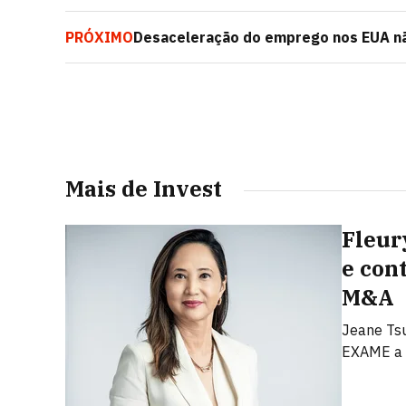
PRÓXIMO
Desaceleração do emprego nos EUA não
analistas
Mais de Invest
Fleur
e con
M&A
Jeane Tsu
EXAME a 