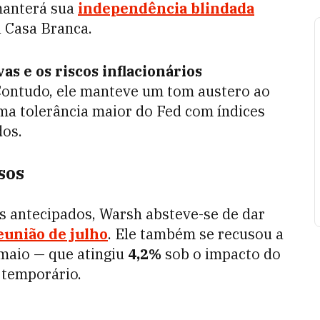
 manterá sua
independência blindada
a Casa Branca.
as e os riscos inflacionários
Contudo, ele manteve um tom austero ao
ma tolerância maior do Fed com índices
dos.
sos
ios antecipados, Warsh absteve-se de dar
eunião de julho
. Ele também se recusou a
e maio — que atingiu
4,2%
sob o impacto do
 temporário.