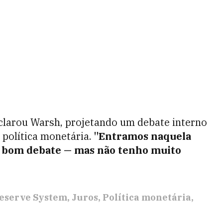
larou Warsh, projetando um debate interno
 política monetária.
"Entramos naquela
m bom debate — mas não tenho muito
Reserve System
Juros
Política monetária