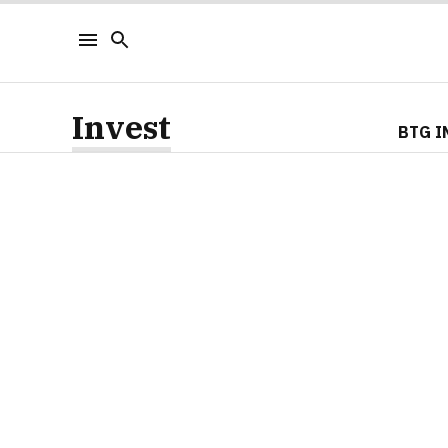
Invest
BTG I