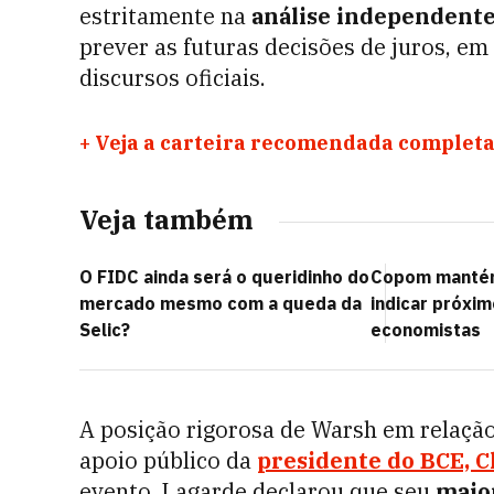
estritamente na
análise independente
prever as futuras decisões de juros, em
discursos oficiais.
+
Veja a carteira recomendada completa
Veja também
O FIDC ainda será o queridinho do
Copom mantém
mercado mesmo com a queda da
indicar próxi
Selic?
economistas
A posição rigorosa de Warsh em relação
apoio público da
presidente do BCE, C
evento. Lagarde declarou que seu
maio