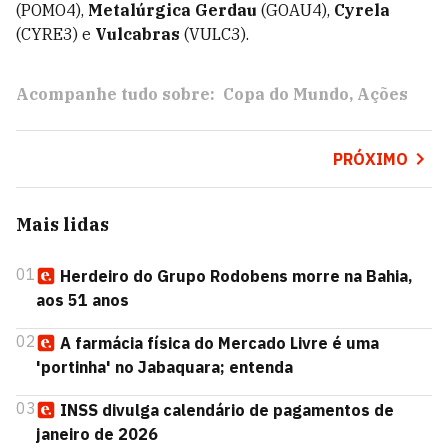
(POMO4),
Metalúrgica Gerdau
(GOAU4),
Cyrela
(CYRE3) e
Vulcabras
(VULC3).
Acompanhe tudo sobre:
Copa do Mundo
Ações
PRÓXIMO
Mais lidas
01
Herdeiro do Grupo Rodobens morre na Bahia,
aos 51 anos
02
A farmácia física do Mercado Livre é uma
'portinha' no Jabaquara; entenda
03
INSS divulga calendário de pagamentos de
janeiro de 2026