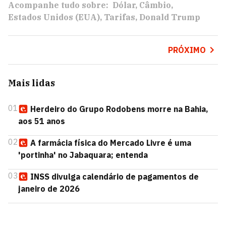
Acompanhe tudo sobre:
Dólar
Câmbio
Estados Unidos (EUA)
Tarifas
Donald Trump
PRÓXIMO
Mais lidas
01
Herdeiro do Grupo Rodobens morre na Bahia,
aos 51 anos
02
A farmácia física do Mercado Livre é uma
'portinha' no Jabaquara; entenda
03
INSS divulga calendário de pagamentos de
janeiro de 2026