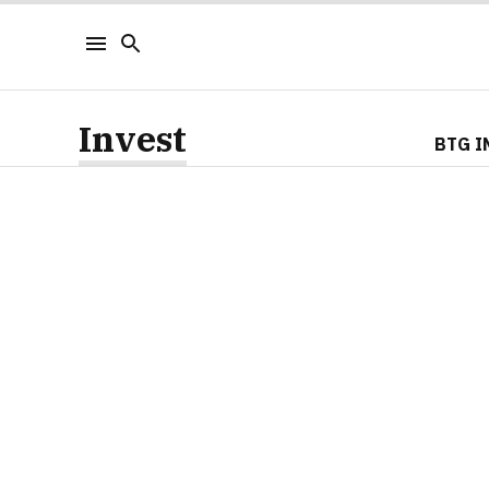
Invest
BTG I