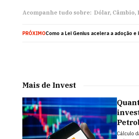
Acompanhe tudo sobre:
Dólar
Câmbio
PRÓXIMO
Como a Lei Genius acelera a adoção e 
global
Mais de Invest
Quant
inves
Petro
Cálculo d