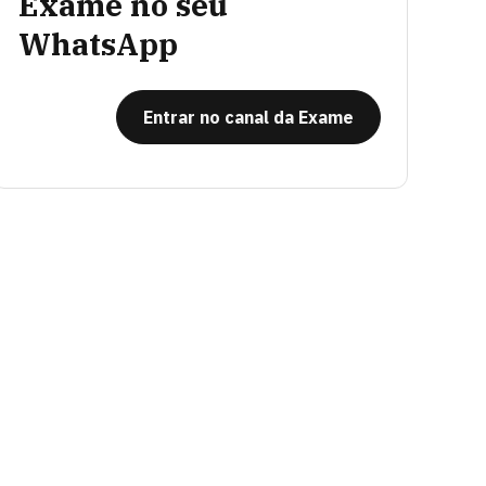
Exame no seu
WhatsApp
Entrar no canal da Exame