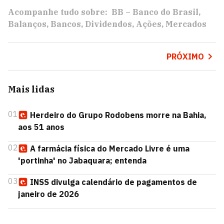
Acompanhe tudo sobre:
BB – Banco do Brasil
Balanços
Bancos
Dividendos
Ações
Mercados
PRÓXIMO
Mais lidas
01
Herdeiro do Grupo Rodobens morre na Bahia,
aos 51 anos
02
A farmácia física do Mercado Livre é uma
'portinha' no Jabaquara; entenda
03
INSS divulga calendário de pagamentos de
janeiro de 2026