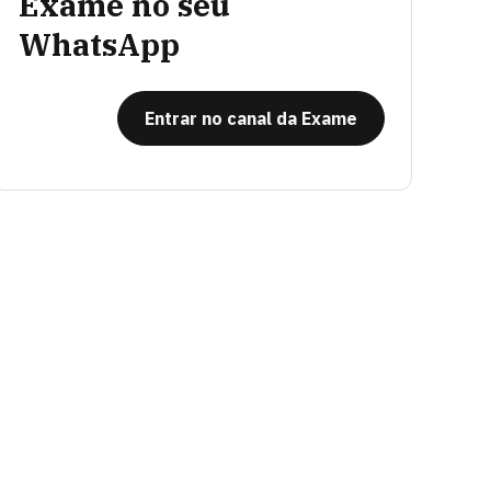
Exame no seu
WhatsApp
Entrar no canal da Exame