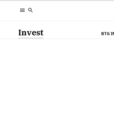
Invest
BTG I