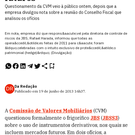
Questionamento da CVM veio à público ontem, depois que a
empresa divulgou nota sobre a reunião do Conselho Fiscal que
analisou os ofícios
Em nota, empresa diz que respons&aacute;vel pela diretoria de controle de
riscos da JBS, Rafael Harada, informou que todas as
opera&ccedil;&otilde;es feitas de 2011 para c&aacute; foram
&ldquo;celebradas com o intuito exclusivo de prote&ccedil;&atilde;o
patrimonial (hedge)&rdquo; (Divulgação)
Da Redação
DR
Publicado em
19 de junho de 2013
16h37
.
A
Comissão de Valores Mobiliários
(CVM)
questionou formalmente o frigorífico
JBS
(
JBSS3
)
sobre o uso de instrumentos derivativos, nos quais se
incluem mercados futuros. Em dois ofícios, a