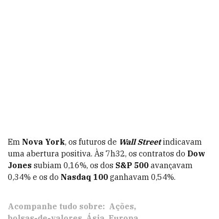
Em
Nova York
, os futuros de
Wall Street
indicavam
uma abertura positiva. Às 7h32, os contratos do
Dow
Jones
subiam 0,16%, os dos
S&P 500
avançavam
0,34% e os do
Nasdaq 100
ganhavam 0,54%.
Acompanhe tudo sobre:
Ações
bolsas-de-valores
Ásia
Europa