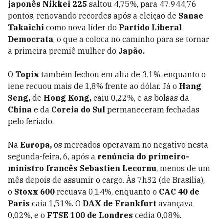
japonês Nikkei 225
saltou 4,75%, para 47.944,76
pontos, renovando recordes após a eleição de
Sanae
Takaichi
como nova líder do
Partido Liberal
Democrata
, o que a coloca no caminho para se tornar
a primeira premiê mulher do
Japão.
O
Topix
também fechou em alta de 3,1%, enquanto o
iene recuou mais de 1,8% frente ao dólar. Já o
Hang
Seng,
de
Hong Kong,
caiu 0,22%, e as bolsas da
China
e da
Coreia do Sul
permaneceram fechadas
pelo feriado.
Na
Europa,
os mercados operavam no negativo nesta
segunda-feira, 6, após a
renúncia do primeiro-
ministro francês Sebastien Lecornu
, menos de um
mês depois de assumir o cargo. Às 7h32 (de Brasília),
o
Stoxx 600
recuava 0,14%, enquanto o
CAC 40 de
Paris
caía 1,51%. O
DAX de Frankfurt
avançava
0,02%, e o
FTSE 100 de Londres
cedia 0,08%.