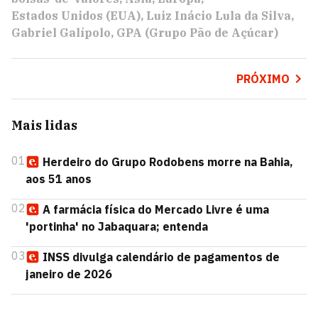
Estados Unidos (EUA)
Luiz Inácio Lula da Silva
Gabriel Galípolo
GPA (Grupo Pão de Açúcar)
PRÓXIMO
Mais lidas
01
Herdeiro do Grupo Rodobens morre na Bahia,
aos 51 anos
02
A farmácia física do Mercado Livre é uma
'portinha' no Jabaquara; entenda
03
INSS divulga calendário de pagamentos de
janeiro de 2026