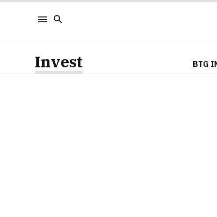
Invest
BTG I