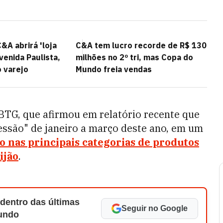
&A abrirá 'loja
C&A tem lucro recorde de R$ 130
venida Paulista,
milhões no 2º tri, mas Copa do
o varejo
Mundo freia vendas
BTG, que afirmou em relatório recente que
essão" de janeiro a março deste ano, em um
io nas principais categorias de produtos
ijão
.
 dentro das últimas
Seguir no Google
Mundo