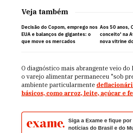
Veja também
Decisão do Copom, emprego nos
Aos 50 anos, C
EUA e balanços de gigantes: o
conceito' na A
que move os mercados
nova vitrine d
O diagnóstico mais abrangente veio do 
o varejo alimentar permaneceu "sob pr
ambiente particularmente
deflacionár
básicos, como arroz, leite, açúcar e fe
Siga a Exame e fique por
notícias do Brasil e do 