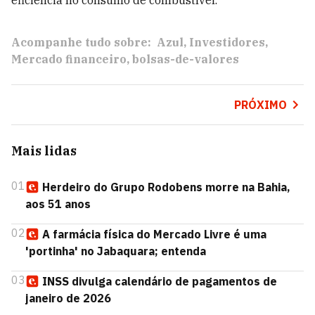
eficiência no consumo de combustível.
Acompanhe tudo sobre:
Azul
Investidores
Mercado financeiro
bolsas-de-valores
PRÓXIMO
Mais lidas
01
Herdeiro do Grupo Rodobens morre na Bahia,
aos 51 anos
02
A farmácia física do Mercado Livre é uma
'portinha' no Jabaquara; entenda
03
INSS divulga calendário de pagamentos de
janeiro de 2026