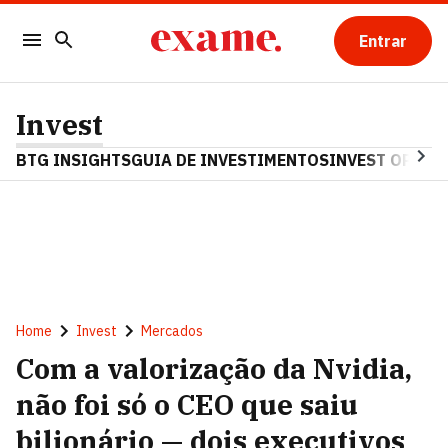
Entrar
Invest
BTG INSIGHTS
GUIA DE INVESTIMENTOS
INVEST OPINA
Home
Invest
Mercados
Com a valorização da Nvidia,
não foi só o CEO que saiu
bilionário — dois executivos