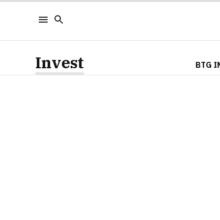
Invest
BTG I