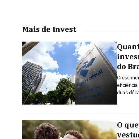
Mais de Invest
Quant
inves
do Br
Crescimen
eficiênci
duas déc
O que
vestu