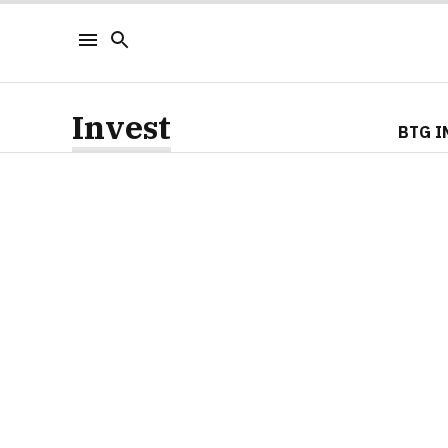
Invest
BTG I