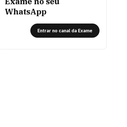
Exame no seu
WhatsApp
Entrar no canal da Exame