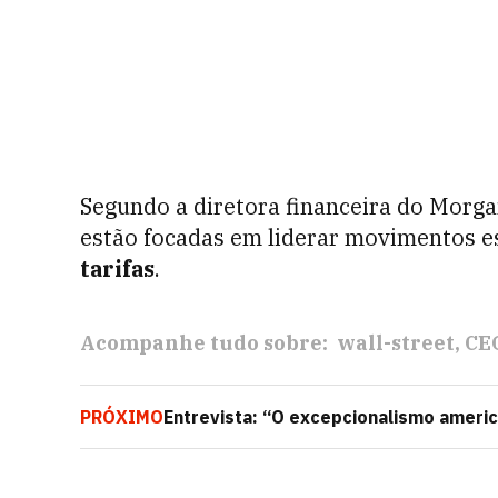
Segundo a diretora financeira do Morg
estão focadas em liderar movimentos es
tarifas
.
Acompanhe tudo sobre:
wall-street
CE
PRÓXIMO
Entrevista: “O excepcionalismo americ
JPMorgan