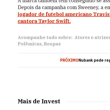
A marca também tem conseguido se asso
Depois da campanha com Sweeney, a 
jogador de futebol americano Travis
cantora Taylor Swift.
Acompanhe tudo sobre:
Atores e atrize
Polêmicas
Roupas
PRÓXIMO
Nubank pede reg
Mais de Invest