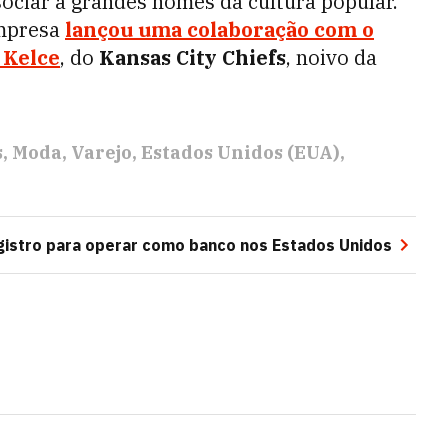
ciar a grandes nomes da cultura popular.
empresa
lançou uma colaboração com o
 Kelce
, do
Kansas City Chiefs
, noivo da
s
Moda
Varejo
Estados Unidos (EUA)
istro para operar como banco nos Estados Unidos