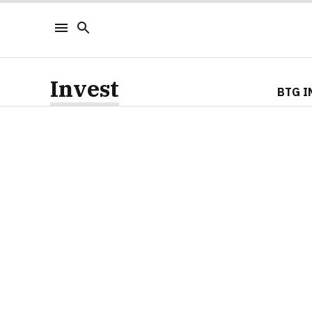
Invest
BTG I