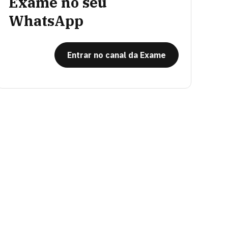
Exame no seu
WhatsApp
Entrar no canal da Exame