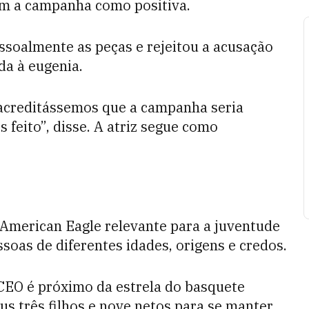
m a campanha como positiva.
ssoalmente as peças e rejeitou a acusação
da à eugenia.
 acreditássemos que a campanha seria
 feito”, disse. A atriz segue como
.
 American Eagle relevante para a juventude
ssoas de diferentes idades, origens e credos.
CEO é próximo da estrela do basquete
us três filhos e nove netos para se manter