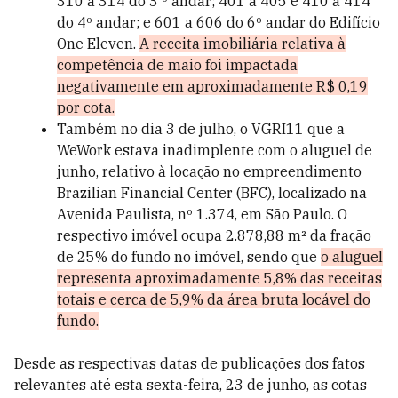
310 a 314 do 3 º andar; 401 a 405 e 410 a 414
do 4º andar; e 601 a 606 do 6º andar do Edifício
One Eleven.
A receita imobiliária relativa à
competência de maio foi impactada
negativamente em aproximadamente R$ 0,19
por cota.
Também no dia 3 de julho, o VGRI11 que a
WeWork estava inadimplente com o aluguel de
junho, relativo à locação no empreendimento
Brazilian Financial Center (BFC), localizado na
Avenida Paulista, nº 1.374, em São Paulo. O
respectivo imóvel ocupa 2.878,88 m² da fração
de 25% do fundo no imóvel, sendo que
o aluguel
representa aproximadamente 5,8% das receitas
totais e cerca de 5,9% da área bruta locável do
fundo.
Desde as respectivas datas de publicações dos fatos
relevantes até esta sexta-feira, 23 de junho, as cotas