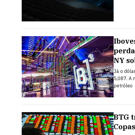
Ibove
perda
NY so
Já o dóla
5,087. A 
petróleo
BTG t
Copas