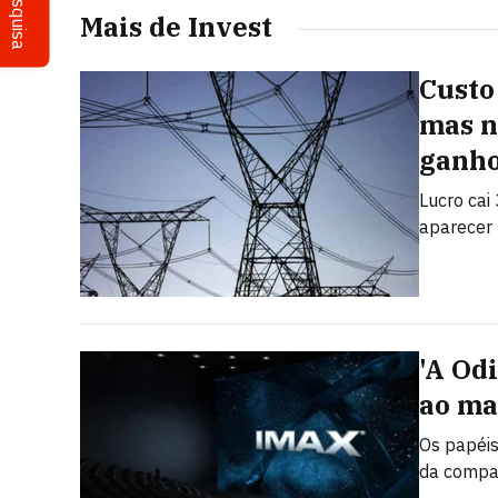
Pesquisa
Mais de Invest
Custo 
mas n
ganh
Lucro cai
aparecer 
'A Od
ao ma
Os papéis
da compa