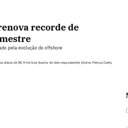
renova recorde de
emestre
ado pela evolução do offshore
iária de 85,9 mil boe (barris de óleo equivalente) (Anton Petrus/Getty