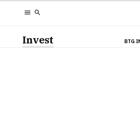
Invest
BTG I