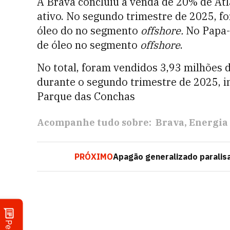
A Brava concluiu a venda de 20% de At
ativo. No segundo trimestre de 2025, f
óleo do no segmento
offshore.
No Papa-
de óleo no segmento
offshore
.
No total, foram vendidos
3,93 milhões 
durante o segundo trimestre de 2025
, 
Parque das Conchas
Acompanhe tudo sobre:
Brava
Energia
PRÓXIMO
Apagão generalizado paralis