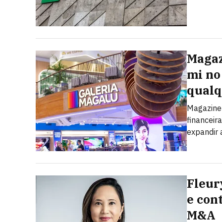
Magaz
mi no 
qualq
Magazine 
financeir
expandir 
Fleur
e con
M&A