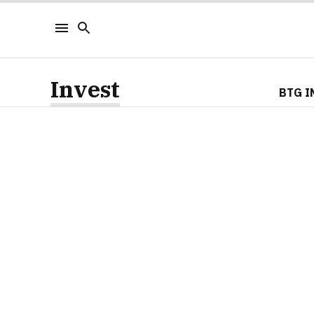
Invest
BTG I