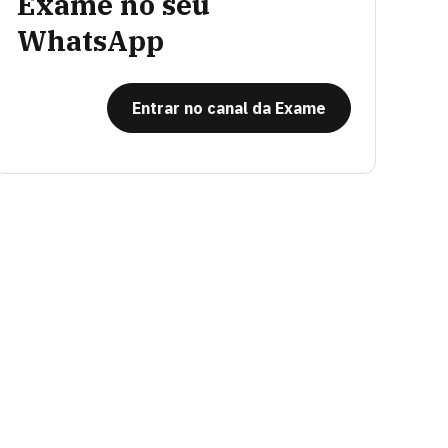
Exame no seu
WhatsApp
Entrar no canal da Exame