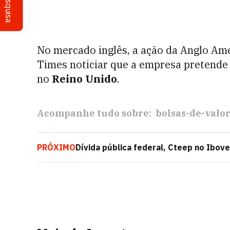
Pesquisa
No mercado inglês, a ação da Anglo Ame
Times noticiar que a empresa pretende
no
Reino Unido
.
Acompanhe tudo sobre:
bolsas-de-valo
PRÓXIMO
Dívida pública federal, Cteep no Ibov
mercado