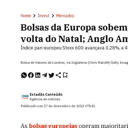
Home
Invest
Mercados
Bolsas da Europa sobem
volta do Natal; Anglo A
Índice pan-europeu Stoxx 600 avançava 0,28%, a 
Bolsa de Valores de Londres, na Inglaterra (Chris Ratcliff/Getty Ima
Estadão Conteúdo
Agência de notícias
Publicado em
27 de dezembro de 2023
07h41
.
As
bolsas europeias
operam majoritari