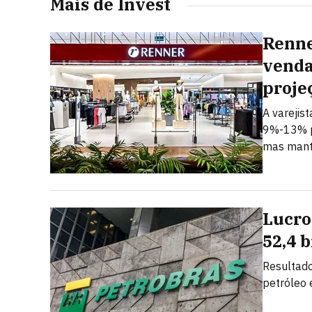
Mais de Invest
Renne
venda
proje
A varejis
9%-13% p
mas mant
Lucro
52,4 
Resultado
petróleo