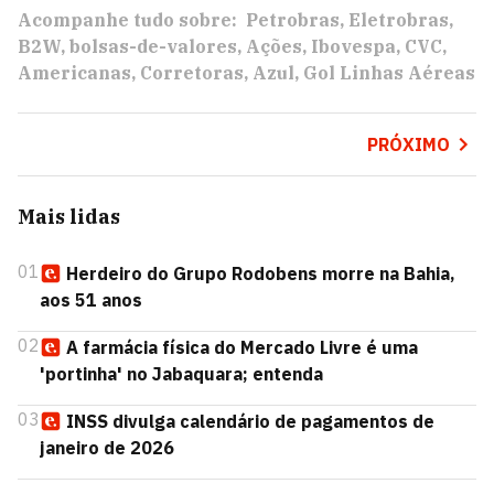
Acompanhe tudo sobre:
Petrobras
Eletrobras
B2W
bolsas-de-valores
Ações
Ibovespa
CVC
Americanas
Corretoras
Azul
Gol Linhas Aéreas
PRÓXIMO
Mais lidas
01
Herdeiro do Grupo Rodobens morre na Bahia,
aos 51 anos
02
A farmácia física do Mercado Livre é uma
'portinha' no Jabaquara; entenda
03
INSS divulga calendário de pagamentos de
janeiro de 2026