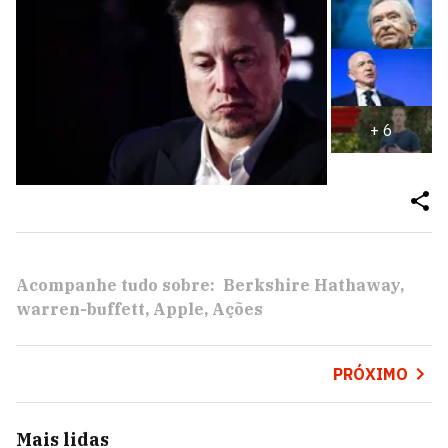
+
6
Acompanhe tudo sobre:
Berkshire Hathaway
warren-buffett
Apple
Ações
PRÓXIMO
Mais lidas