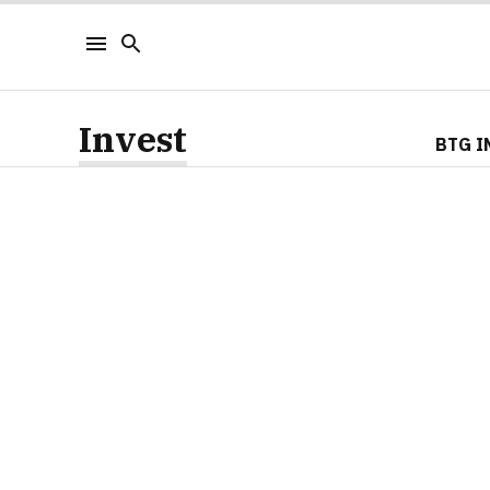
Invest
BTG I