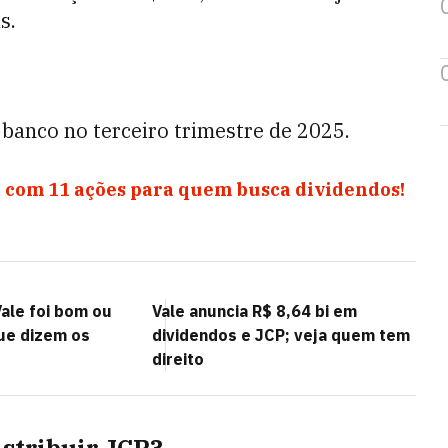
s.
 banco no terceiro trimestre de 2025.
 com 11 ações para quem busca dividendos!
ale foi bom ou
Vale anuncia R$ 8,64 bi em
que dizem os
dividendos e JCP; veja quem tem
direito