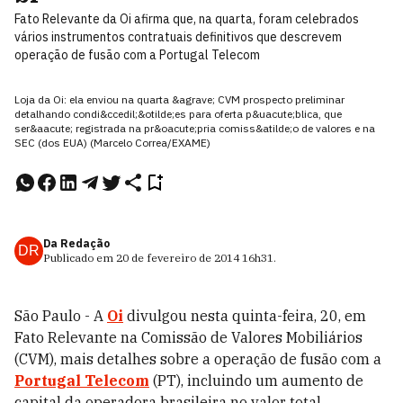
Fato Relevante da Oi afirma que, na quarta, foram celebrados
vários instrumentos contratuais definitivos que descrevem
operação de fusão com a Portugal Telecom
Loja da Oi: ela enviou na quarta &agrave; CVM prospecto preliminar
detalhando condi&ccedil;&otilde;es para oferta p&uacute;blica, que
ser&aacute; registrada na pr&oacute;pria comiss&atilde;o de valores e na
SEC (dos EUA) (Marcelo Correa/EXAME)
Da Redação
DR
Publicado em
20 de fevereiro de 2014
16h31
.
São Paulo - A
Oi
divulgou nesta quinta-feira, 20, em
Fato Relevante na Comissão de Valores Mobiliários
(CVM), mais detalhes sobre a operação de fusão com a
Portugal Telecom
(PT), incluindo um aumento de
capital da operadora brasileira no valor total