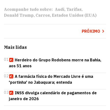
Acompanhe tudo sobre:
Audi
Tarifas
Donald Trump
Carros
Estados Unidos (EUA)
PRÓXIMO
Mais lidas
01
Herdeiro do Grupo Rodobens morre na Bahia,
aos 51 anos
02
A farmácia física do Mercado Livre é uma
'portinha' no Jabaquara; entenda
03
INSS divulga calendário de pagamentos de
janeiro de 2026