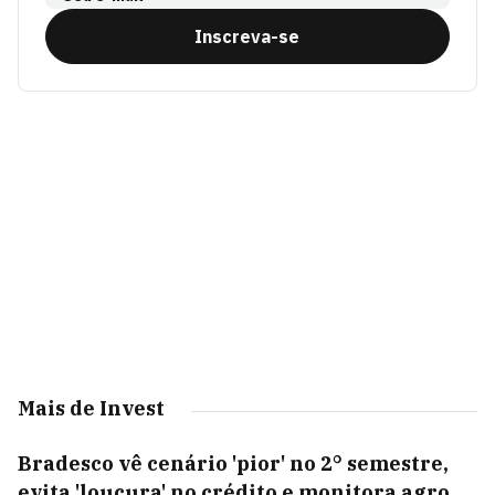
Inscreva-se
Mais de Invest
Bradesco vê cenário 'pior' no 2° semestre,
evita 'loucura' no crédito e monitora agro