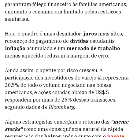
garantiram fôlego financeiro às famílias americanas,
enquanto o consumo era limitado pelas restrições
sanitárias.
Hoje, o quadro é mais desafiador:
juros
mais altos,
recomeço do pagamento de
dívidas
estudantis,
inflação
acumulada e um
mercado de trabalho
menos aquecido reduzem a margem de erro.
Ainda assim, o apetite por risco cresceu. A
participação dos investidores de varejo já representa
20,5% de todo o volume negociado nas bolsas
americanas, e ações cotadas abaixo de US$ 5
respondem por mais de 26% dessas transações,
segundo dados da
Bloomberg
.
Alguns estrategistas enxergam o retorno das
"meme
stocks"
como uma consequência natural da rápida
recuperação das
bolsas
após o susto com o
pacote