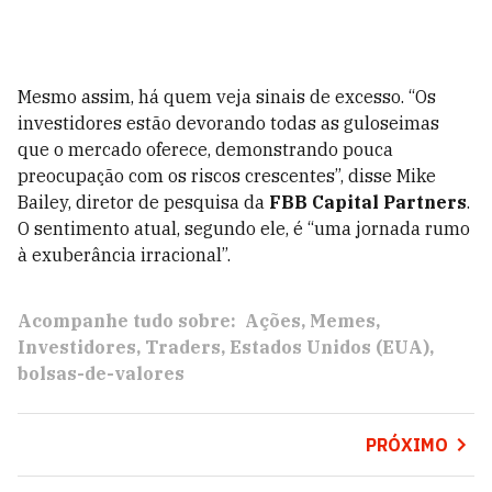
Mesmo assim, há quem veja sinais de excesso. “Os
investidores estão devorando todas as guloseimas
que o mercado oferece, demonstrando pouca
preocupação com os riscos crescentes”, disse Mike
Bailey, diretor de pesquisa da
FBB Capital Partners
.
O sentimento atual, segundo ele, é “uma jornada rumo
à exuberância irracional”.
Acompanhe tudo sobre:
Ações
Memes
Investidores
Traders
Estados Unidos (EUA)
bolsas-de-valores
PRÓXIMO