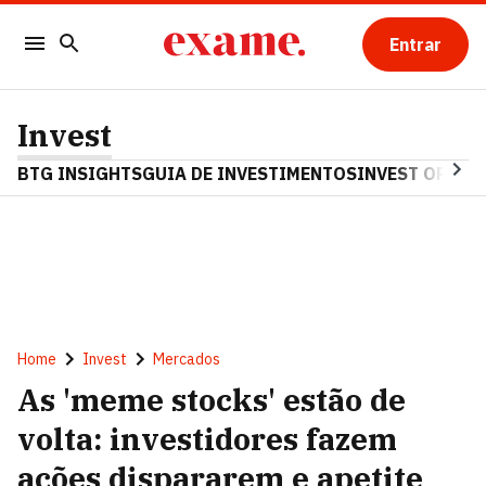
Entrar
Invest
BTG INSIGHTS
GUIA DE INVESTIMENTOS
INVEST OPINA
Home
Invest
Mercados
As 'meme stocks' estão de
volta: investidores fazem
ações dispararem e apetite