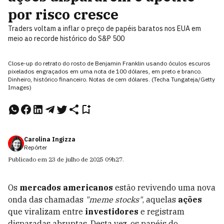
por risco cresce
Traders voltam a inflar o preço de papéis baratos nos EUA em
meio ao recorde histórico do S&P 500
Close-up do retrato do rosto de Benjamin Franklin usando óculos escuros
pixelados engraçados em uma nota de 100 dólares, em preto e branco.
Dinheiro, histórico financeiro. Notas de cem dólares. (Techa Tungateja/Getty
Images)
Carolina Ingizza
Repórter
Publicado em
23 de julho de 2025
09h27
.
Os
mercados americanos
estão revivendo uma nova
onda das chamadas
"meme stocks"
, aquelas
ações
que viralizam entre
investidores
e registram
disparadas abruptas. Desta vez, os papéis do