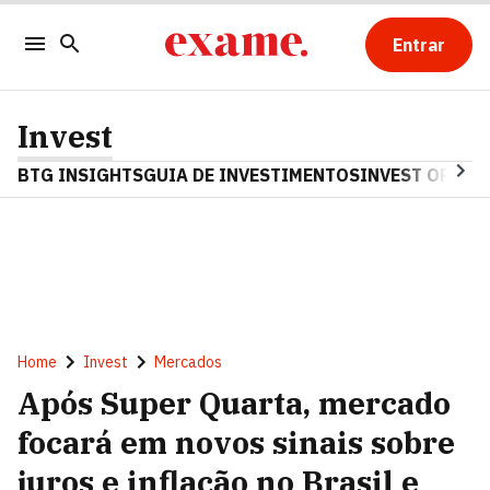
Entrar
Invest
BTG INSIGHTS
GUIA DE INVESTIMENTOS
INVEST OPINA
Home
Invest
Mercados
Após Super Quarta, mercado
focará em novos sinais sobre
juros e inflação no Brasil e