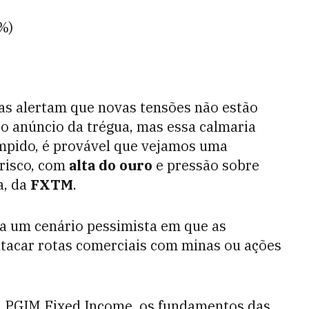
%)
tas alertam que novas tensões não estão
o anúncio da trégua, mas essa calmaria
ompido, é provável que vejamos uma
risco, com
alta do ouro
e pressão sobre
a, da
FXTM
.
 um cenário pessimista em que as
tacar rotas comerciais com minas ou ações
a PGIM Fixed Income, os fundamentos das