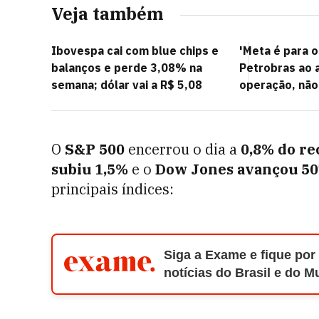
Veja também
Ibovespa cai com blue chips e
'Meta é para o
balanços e perde 3,08% na
Petrobras ao a
semana; dólar vai a R$ 5,08
operação, não
O
S&P 500
encerrou o dia a
0,8% do re
subiu 1,5%
e o
Dow Jones avançou 50
principais índices:
Siga a Exame e fique por
notícias do Brasil e do 