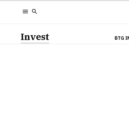
Invest
BTG I