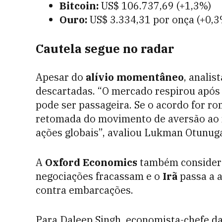
Bitcoin:
US$ 106.737,69 (+1,3%)
Ouro:
US$ 3.334,31 por onça (+0,3
Cautela segue no radar
Apesar do
alívio momentâneo
, analis
descartadas. “O mercado respirou após 
pode ser passageira. Se o acordo for r
retomada do movimento de aversão ao 
ações globais”, avaliou Lukman Otunug
A
Oxford Economics
também considera
negociações fracassam e o
Irã
passa a a
contra embarcações.
Para Daleep Singh, economista-chefe d