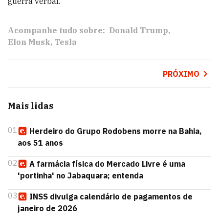
guerra verbal."
Acompanhe tudo sobre:
Donald Trump
Elon Musk
Tesla
PRÓXIMO
Mais lidas
01
Herdeiro do Grupo Rodobens morre na Bahia,
aos 51 anos
02
A farmácia física do Mercado Livre é uma
'portinha' no Jabaquara; entenda
03
INSS divulga calendário de pagamentos de
janeiro de 2026