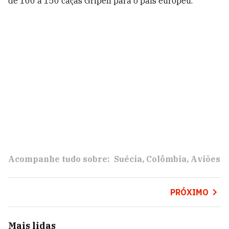
de 100 a 150 caças Gripen para o país europeu.
Acompanhe tudo sobre:
Suécia
Colômbia
Aviões
PRÓXIMO
Mais lidas