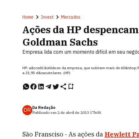
Home
Invest
Mercados
Ações da HP despencam
Goldman Sachs
Empresa lida com um momento difícil em seu negóc
HP: a&ccedil;&otilde;es da empresa, que subiram mais de 60&nbsp
a 21,95 d&oacute;lares. (HP)
Da Redação
DR
Publicado em
2 de abril de 2013
17h08
.
São Fransciso - As ações da
Hewlett P