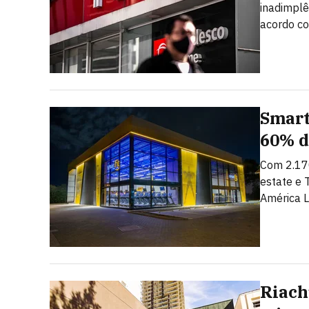
inadimplê
acordo c
Smart
60% d
Com 2.17
estate e 
América L
Riach