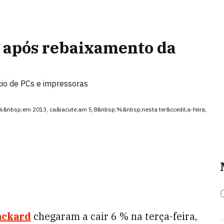
 após rebaixamento da
io de PCs e impressoras
;%&nbsp;em 2013, ca&iacute;am 5,8&nbsp;%&nbsp;nesta ter&ccedil;a-feira,
ackard
chegaram a cair 6 % na terça-feira,