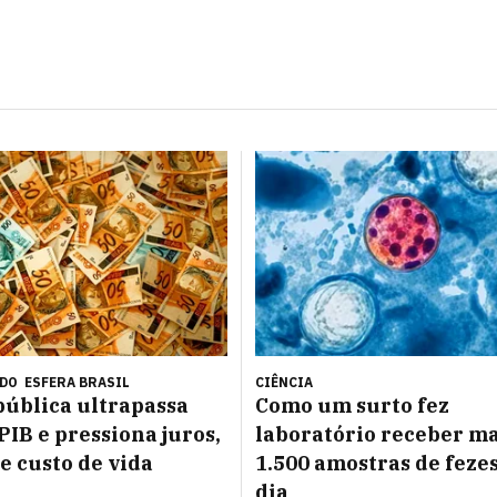
ÚDO
ESFERA BRASIL
CIÊNCIA
pública ultrapassa
Como um surto fez
PIB e pressiona juros,
laboratório receber ma
 e custo de vida
1.500 amostras de feze
dia