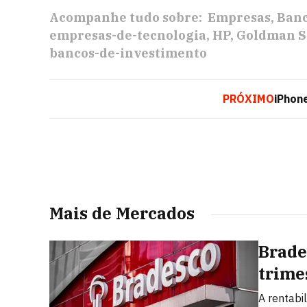
Acompanhe tudo sobre:
Empresas
Ban
empresas-de-tecnologia
HP
Goldman S
bancos-de-investimento
PRÓXIMO
iPhon
Mais de Mercados
Brade
trime
A rentabi