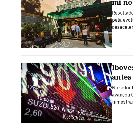
mi no
Resultado
pela evo
desacele
Ibove
antes
No setor 
avançou 0
trimestrai