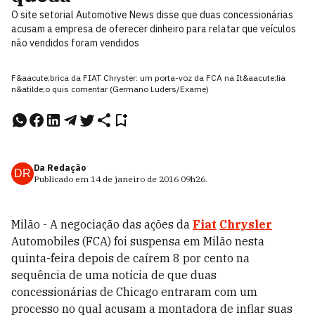
O site setorial Automotive News disse que duas concessionárias
acusam a empresa de oferecer dinheiro para relatar que veículos
não vendidos foram vendidos
F&aacute;brica da FIAT Chryster: um porta-voz da FCA na It&aacute;lia
n&atilde;o quis comentar (Germano Luders/Exame)
Da Redação
DR
Publicado em
14 de janeiro de 2016
09h26
.
Milão - A negociação das ações da
Fiat
Chrysler
Automobiles (FCA) foi suspensa em Milão nesta
quinta-feira depois de caírem 8 por cento na
sequência de uma notícia de que duas
concessionárias de Chicago entraram com um
processo no qual acusam a montadora de inflar suas