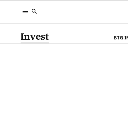
Invest
BTG I