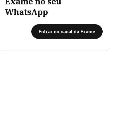
Exame no seu
WhatsApp
Entrar no canal da Exame