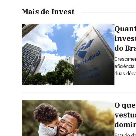
Mais de Invest
Quant
inves
do Br
Crescimen
eficiênci
duas déc
O que
vestu
domi
Estudo da