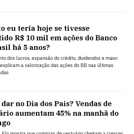
o eu teria hoje se tivesse
tido R$ 10 mil em ações do Banco
asil há 5 anos?
to dos lucros, expansão do crédito, dividendos e maior
a explicam a valorização das ações do BB nas últimas
adas
 dar no Dia dos Pais? Vendas de
ário aumentam 45% na manhã do
ngo
 Elo mostra que compras de vestuário chegam a crescer