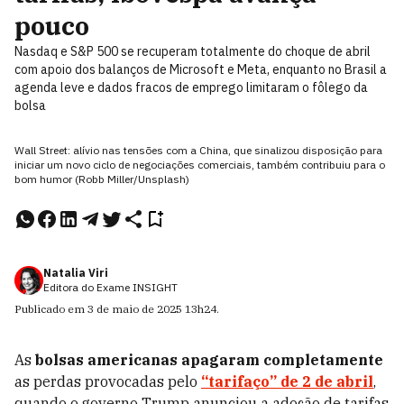
pouco
Nasdaq e S&P 500 se recuperam totalmente do choque de abril
com apoio dos balanços de Microsoft e Meta, enquanto no Brasil a
agenda leve e dados fracos de emprego limitaram o fôlego da
bolsa
Wall Street: alívio nas tensões com a China, que sinalizou disposição para
iniciar um novo ciclo de negociações comerciais, também contribuiu para o
bom humor (Robb Miller/Unsplash)
Natalia Viri
Editora do Exame INSIGHT
Publicado em
3 de maio de 2025
13h24
.
As
bolsas americanas apagaram completamente
as perdas provocadas pelo
“tarifaço” de 2 de abril
,
quando o governo Trump anunciou a adoção de tarifas