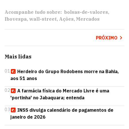
Acompanhe tudo sobre:
bolsas-de-valores
Ibovespa
wall-street
Ações
Mercados
PRÓXIMO
Mais lidas
01
Herdeiro do Grupo Rodobens morre na Bahia,
aos 51 anos
02
A farmácia física do Mercado Livre é uma
'portinha' no Jabaquara; entenda
03
INSS divulga calendário de pagamentos de
janeiro de 2026