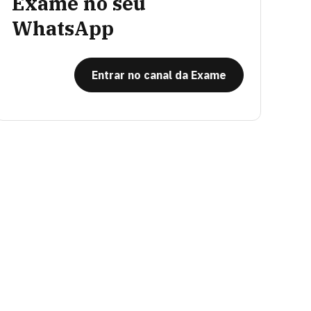
Exame no seu
WhatsApp
Entrar no canal da Exame