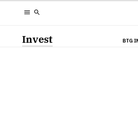
Invest
BTG I