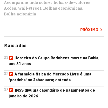
Acompanhe tudo sobre:
bolsas-de-valores
Ações
wall-street
Bolhas econômicas
Bolha acionária
PRÓXIMO
Mais lidas
01
Herdeiro do Grupo Rodobens morre na Bahia,
aos 51 anos
02
A farmácia física do Mercado Livre é uma
'portinha' no Jabaquara; entenda
03
INSS divulga calendário de pagamentos de
janeiro de 2026