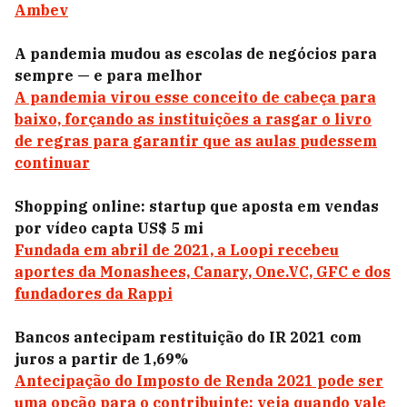
Ambev
A pandemia mudou as escolas de negócios para
sempre — e para melhor
A pandemia virou esse conceito de cabeça para
baixo, forçando as instituições a rasgar o livro
de regras para garantir que as aulas pudessem
continuar
Shopping online: startup que aposta em vendas
por vídeo capta US$ 5 mi
Fundada em abril de 2021, a Loopi recebeu
aportes da Monashees, Canary, One.VC, GFC e dos
fundadores da Rappi
Bancos antecipam restituição do IR 2021 com
juros a partir de 1,69%
Antecipação do Imposto de Renda 2021 pode ser
uma opção para o contribuinte; veja quando vale