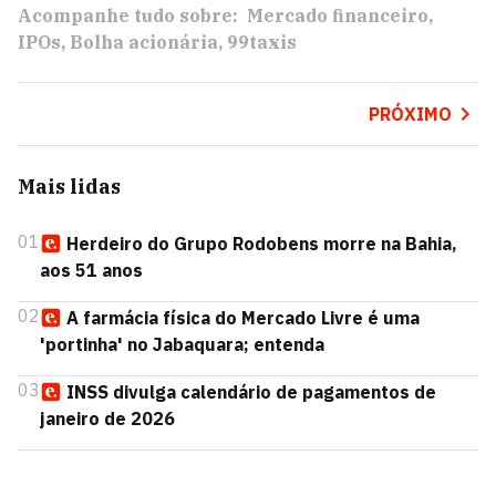
Acompanhe tudo sobre:
Mercado financeiro
IPOs
Bolha acionária
99taxis
PRÓXIMO
Mais lidas
01
Herdeiro do Grupo Rodobens morre na Bahia,
aos 51 anos
02
A farmácia física do Mercado Livre é uma
'portinha' no Jabaquara; entenda
03
INSS divulga calendário de pagamentos de
janeiro de 2026