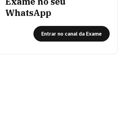
Exame no seu
WhatsApp
Entrar no canal da Exame