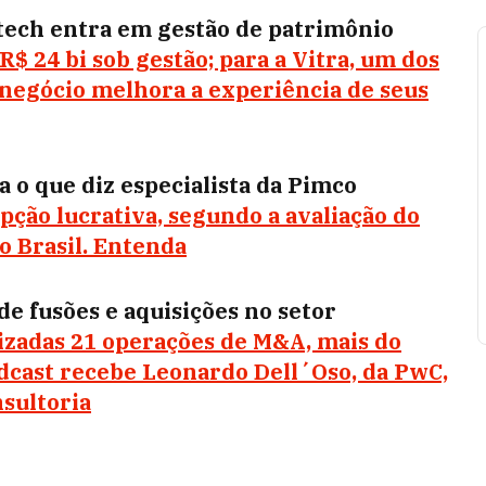
ntech entra em gestão de patrimônio
$ 24 bi sob gestão; para a Vitra, um dos
, negócio melhora a experiência de seus
a o que diz especialista da Pimco
opção lucrativa, segundo a avaliação do
o Brasil. Entenda
e fusões e aquisições no setor
lizadas 21 operações de M&A, mais do
dcast recebe Leonardo Dell´Oso, da PwC,
nsultoria