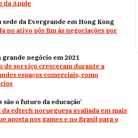
o da Apple
 da sede da Evergrande em Hong Kong
da no ativo pôs fim às negociações por
m grande negócio em 2021
o de serviço cresceram durante a
randes espaços comerciais, como
cios
 são o futuro da educação'
l da edtech norueguesa avaliada em mais
ue aposta nos games e no Brasil para o