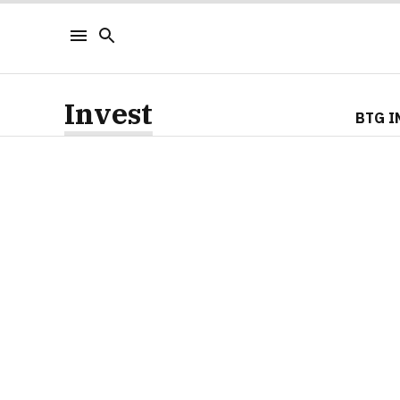
Invest
BTG I