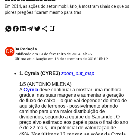
Em 2014, as ações do setor imobiliário já mostram sinais de que os
piores pregões ficaram mesmo para trás
Da Redação
DR
Publicado em
13 de fevereiro de 2014
15h26
.
Última atualização em
13 de setembro de 2016
15h19
.
1. Cyrela (CYRE3)
zoom_out_map
1
/5
(ANTONIO MILENA)
A
Cyrela
deve continuar a mostrar uma melhora
gradual nas suas margens e aumentar a geração
de fluxo de caixa – o que vai depender do ritmo de
aquisição de terrenos - possivelmente abrindo
caminho para uma maior distribuição de
dividendos, segundo a equipe do Santander. O
preço alvo estimado aos papéis para o final do ano
é de 22 reais, um potencial de valorização de
Nos últimos 12 meses, as ações da Cyrela
49%.