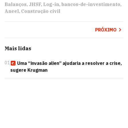
Balanços
JHSF
Log-in
bancos-de-investimento
Aneel
Construção civil
PRÓXIMO
Mais lidas
01
Uma “invasão alien” ajudaria a resolver a crise,
sugere Krugman