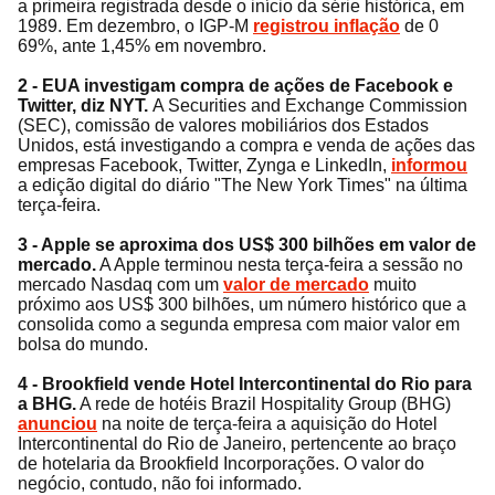
a primeira registrada desde o início da série histórica, em
1989. Em dezembro, o IGP-M
registrou inflação
de 0
69%, ante 1,45% em novembro.
2 - EUA investigam compra de ações de Facebook e
Twitter, diz NYT.
A Securities and Exchange Commission
(SEC), comissão de valores mobiliários dos Estados
Unidos, está investigando a compra e venda de ações das
empresas Facebook, Twitter, Zynga e LinkedIn,
informou
a edição digital do diário "The New York Times" na última
terça-feira.
3 - Apple se aproxima dos US$ 300 bilhões em valor de
mercado.
A Apple terminou nesta terça-feira a sessão no
mercado Nasdaq com um
valor de mercado
muito
próximo aos US$ 300 bilhões, um número histórico que a
consolida como a segunda empresa com maior valor em
bolsa do mundo.
4 - Brookfield vende Hotel Intercontinental do Rio para
a BHG.
A rede de hotéis Brazil Hospitality Group (BHG)
anunciou
na noite de terça-feira a aquisição do Hotel
Intercontinental do Rio de Janeiro, pertencente ao braço
de hotelaria da Brookfield Incorporações. O valor do
negócio, contudo, não foi informado.