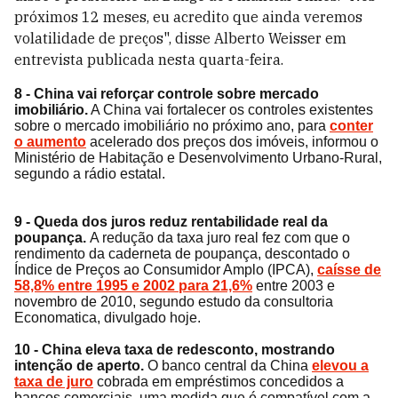
próximos 12 meses, eu acredito que ainda veremos
volatilidade de preços", disse Alberto Weisser em
entrevista publicada nesta quarta-feira.
8 - China vai reforçar controle sobre mercado
imobiliário.
A China vai fortalecer os controles existentes
sobre o mercado imobiliário no próximo ano, para
conter
o aumento
acelerado dos preços dos imóveis, informou o
Ministério de Habitação e Desenvolvimento Urbano-Rural,
segundo a rádio estatal.
9 - Queda dos juros reduz rentabilidade real da
poupança.
A redução da taxa juro real fez com que o
rendimento da caderneta de poupança, descontado o
Índice de Preços ao Consumidor Amplo (IPCA),
caísse de
58,8% entre 1995 e 2002 para 21,6%
entre 2003 e
novembro de 2010, segundo estudo da consultoria
Economatica, divulgado hoje.
10 - China eleva taxa de redesconto, mostrando
intenção de aperto.
O banco central da China
elevou a
taxa de juro
cobrada em empréstimos concedidos a
bancos comerciais, uma medida que é compatível com a