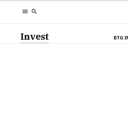
Invest
BTG I