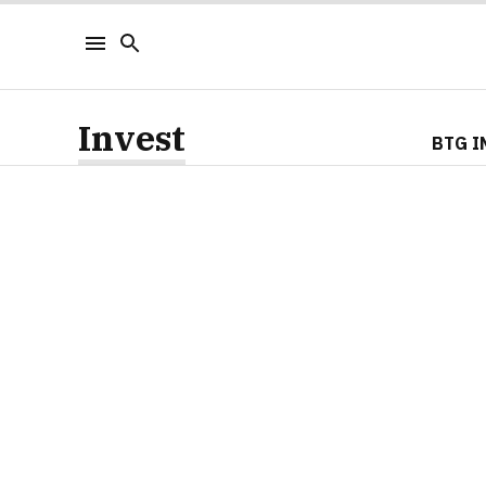
Invest
BTG I