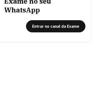
Exame no seu
WhatsApp
Entrar no canal da Exame