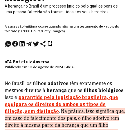
A herança no Brasil é um processo jurídico pelo qual os bens de
uma pessoa falecida são transmitidos aos seus herdeiros
A sucessão legítima ocorre quando não há um testamento deixado pelo
falecido (10'000 Hours/Getty Images)
nIA Bot e
Luiz Anversa
Publicado em
13 de agosto de 2024
14h16
.
No Brasil, os
filhos adotivos
têm exatamente os
mesmos direitos à
herança
que os
filhos biológicos
.
Isso é
garantido pela legislação brasileira, que
equipara os direitos de ambos os tipos de
filiação, sem distinção
.
Na prática, isso significa que,
em caso de falecimento dos pais, o filho adotivo tem
direito à mesma parte da herança que um filho