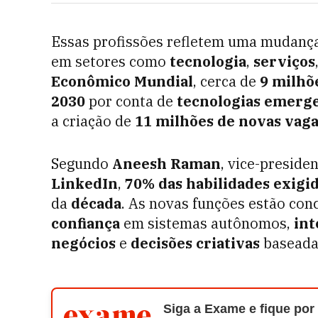
Essas profissões refletem uma mudança
em setores como
tecnologia
,
serviços
Econômico Mundial
, cerca de
9 milhõ
2030
por conta de
tecnologias emerg
a criação de
11 milhões de novas vag
Segundo
Aneesh Raman
, vice-presid
LinkedIn
,
70% das habilidades exigi
da
década
. As novas funções estão con
confiança
em sistemas autônomos,
int
negócios
e
decisões criativas
baseada
Siga a Exame e fique por