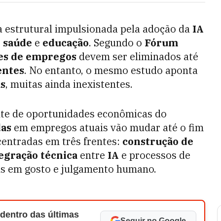
 estrutural impulsionada pela adoção da
IA
,
saúde
e
educação
. Segundo o
Fórum
es de empregos
devem ser eliminados até
entes
. No entanto, o mesmo estudo aponta
as
, muitas ainda inexistentes.
ente de oportunidades econômicas do
das
em empregos atuais vão mudar até o fim
centradas em três frentes:
construção de
egração técnica
entre
IA
e processos de
s em gosto e julgamento humano.
 dentro das últimas
Seguir no Google