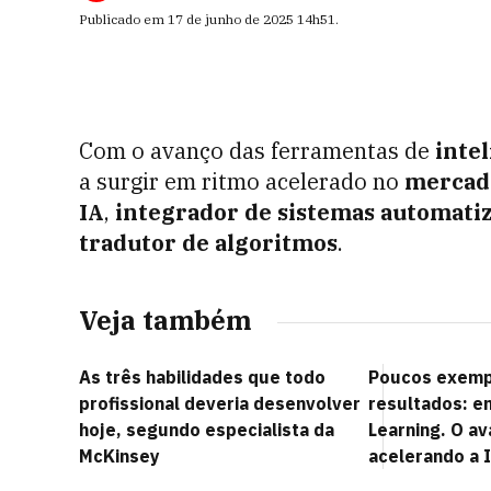
Publicado em
17 de junho de 2025
14h51
.
Com o avanço das ferramentas de
intel
a surgir em ritmo acelerado no
mercado
IA
,
integrador de sistemas automati
tradutor de algoritmos
.
Veja também
As três habilidades que todo
Poucos exemp
profissional deveria desenvolver
resultados: e
hoje, segundo especialista da
Learning. O a
McKinsey
acelerando a 