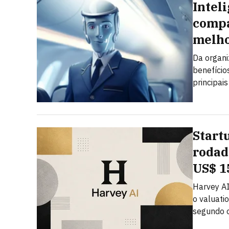
Inteli
compa
melho
Da organi
benefícios
principai
Start
rodad
US$ 1
Harvey AI
o valuati
segundo o