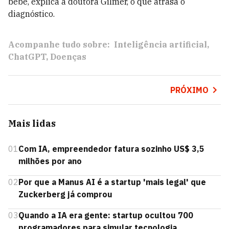
bebê, explica a doutora Gilmer, o que atrasa o
diagnóstico.
Acompanhe tudo sobre:
Inteligência artificial
ChatGPT
Doenças
PRÓXIMO
Mais lidas
01
Com IA, empreendedor fatura sozinho US$ 3,5
milhões por ano
02
Por que a Manus AI é a startup 'mais legal' que
Zuckerberg já comprou
03
Quando a IA era gente: startup ocultou 700
programadores para simular tecnologia