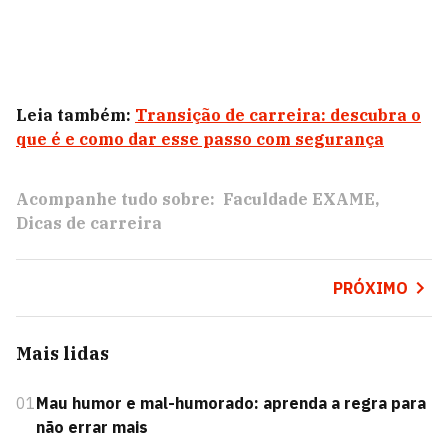
Leia também:
Transição de carreira: descubra o
que é e como dar esse passo com segurança
Acompanhe tudo sobre:
Faculdade EXAME
Dicas de carreira
PRÓXIMO
Mais lidas
01
Mau humor e mal-humorado: aprenda a regra para
não errar mais